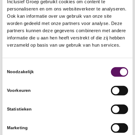
Inclusief Groep gebruikt cookies om content te
collega’s en houdt van de rust en variatie. Daarnaast
personaliseren en om ons websiteverkeer te analyseren.
heeft hij onlangs zijn certificaat behaald voor
Ook kan informatie over uw gebruik van onze site
e
bosmaaier. En wat heeft hij gekocht van zijn 1
worden gedeeld met onze partners voor analyse. Deze
partners kunnen deze gegevens combineren met andere
salaris? Dani: ‘Niets, ik koop soms een bakje volle
informatie die u aan hen heeft verstrekt of die zij hebben
kwark om mee te nemen naar het werk, maar verder
verzameld op basis van uw gebruik van hun services.
spaar ik vooral, zodat ik straks op mezelf kan gaan
wonen.’
Toestemmingsselectie
Noodzakelijk
Co van den Hoorn (opleider):
‘Dani is een
Voorkeuren
jongeman met heel veel doorzettingsvermogen.
Hij was door negatieve ervaringen zijn
Statistieken
zelfvertrouwen volledig kwijt, maar heeft dat nu
weer terug gevonden.’
Marketing
Dani:
‘Ik vond het uniek om zoveel vrijheid te