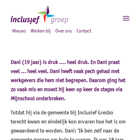
Nieuws
Werken bij
Over ons
Contact
Dani (19 jaar) is druk …. heel druk.
En Dani praat
veel … heel veel.
Dani heeft vaak pech gehad met
werkgevers die hem niet begrepen.
Daarom ging het
zo vaak mis en moest hij keer op keer de stages via
Mijnschool onderbreken.
Totdat hij via de gemeente bij Inclusief Gresbo
terecht kwam en eindelijk kon ervaren hoe het is om
gewaardeerd te worden. Dani: ‘Ik ben zelf naar de
gemeente gegaan om hulp te vragen. Ik was 18 jaar