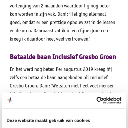
verlenging van 2 maanden waardoor hij nog beter
kon worden in zijn vak. Dani: ‘Het ging allemaal
goed, omdat er een prettige opbouw zat in de lessen
en de uren. Daarnaast zat ik in een fijne groep en
kreeg ik daardoor heel veel vertrouwen.’
Betaalde baan Inclusief Gresbo Groen
En het werd nog beter. Per augustus 2019 kreeg hij
zelfs een betaalde baan aangeboden bij Inclusief
Gresbo Groen. Dani: ’We zaten met heel veel mensen
bij elkaar toen mij verteld werd dat ik een contract
kreeg. Zoiets had ik nog nooit meegemaakt.’
Dani werkt nu 4 dagen per week en vindt het heerlijk
Deze website maakt gebruik van cookies
om buiten te zijn. Hij heeft een goede klik met zijn