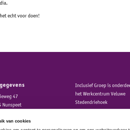
dia.
 het echt voor doen!
sgegevens
Inclusief Groep is onderde
het Werkcentrum Veluwe
rieweg 47
Stedendriehoek
S Nunspeet
ik van cookies
cookies om content te personaliseren en om ons websiteverkeer t