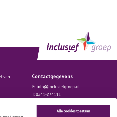
Contactgegevens
el van
E:
info@inclusiefgroep.nl
T:
0341-274111
Alle cookies toestaan
e analyseren.