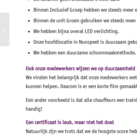
Binnen Inclusief Groep hebben we steeds meer ele
Binnen de unit Groen gebruiken we steeds meer 
Gezien het succes
organiseren we volgend
We hebben bijna overal LED verlichting.
jaar weer een Masterclass
Particip...
Onze hoofdlocatie in Nunspeet is duurzaam geb
We hebben een duurzame schoonmaakmethode.
Ook onze medewerkers wijzen we op duurzaamheid
We vinden het belangrijk dat onze medewerkers wete
kunnen helpen. Daarom is er een korte film gemaakt
Een ander voorbeeld is dat alle chauffeurs een traini
handig!
Een certificaat is leuk, maar niet het doel
Natuurlijk zijn we trots dat we de hoogste score he