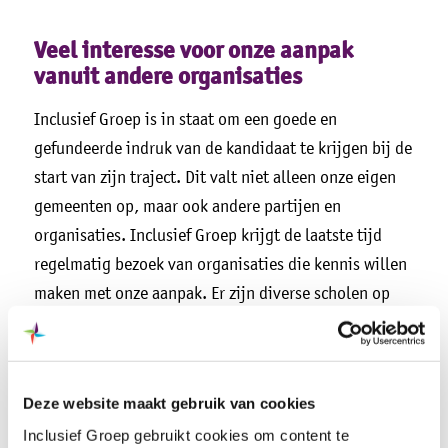
Veel interesse voor onze aanpak
vanuit andere organisaties
Inclusief Groep is in staat om een goede en
gefundeerde indruk van de kandidaat te krijgen bij de
start van zijn traject. Dit valt niet alleen onze eigen
gemeenten op, maar ook andere partijen en
organisaties. Inclusief Groep krijgt de laatste tijd
regelmatig bezoek van organisaties die kennis willen
maken met onze aanpak. Er zijn diverse scholen op
bezoek geweest, het Regionale Mobiliteits team heeft
een kijkje genomen en ook een grote groep
professionals vanuit de Arbeidsmarktregio
Deze website maakt gebruik van cookies
Achterhoek. De bezoekers reageren zeer enthousiast
Inclusief Groep gebruikt cookies om content te
op deze aanpak en nemen kennis mee terug naar hun