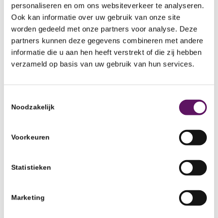
personaliseren en om ons websiteverkeer te analyseren.
eigen regio of organisatie.
Ook kan informatie over uw gebruik van onze site
worden gedeeld met onze partners voor analyse. Deze
Kennis en ervaringen uitwisselen
partners kunnen deze gegevens combineren met andere
informatie die u aan hen heeft verstrekt of die zij hebben
Naast dat Inclusief Groep trots is op het gegeven dat
verzameld op basis van uw gebruik van hun services.
hun aanpak wordt gezien en gewaardeerd, vindt ze
het ook erg belangrijk om kennis te delen en
Toestemmingsselectie
ervaringen uit te wisselen. Op deze manier horen we
Noodzakelijk
van andere organisaties over hun aanpak en kunnen
we leren van elkaar.
Voorkeuren
Statistieken
Marketing