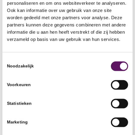
Inclusief Groep kan nooit aansprakelijk worden
personaliseren en om ons websiteverkeer te analyseren.
gesteld voor directe of indirecte schade door het
Ook kan informatie over uw gebruik van onze site
worden gedeeld met onze partners voor analyse. Deze
gebruiken van de website van Inclusief Groep, de
partners kunnen deze gegevens combineren met andere
onmogelijkheid de website van Inclusief Groep te
informatie die u aan hen heeft verstrekt of die zij hebben
gebruiken, uit de levering van diensten door Inclusief
verzameld op basis van uw gebruik van hun services.
Groep of het gebrek aan levering van diensten door
Inclusief Groep.
Toestemmingsselectie
Noodzakelijk
Wijzigingen
Voorkeuren
De inhoud van de website van Inclusief Groep wordt
regelmatig bijgewerkt. Inclusief Groep behoudt zich
Statistieken
het recht voor de inhoud van de website van Inclusief
Groep te allen tijde en met onmiddellijke ingang te
Marketing
wijzigen zonder voorafgaande kennisgeving.