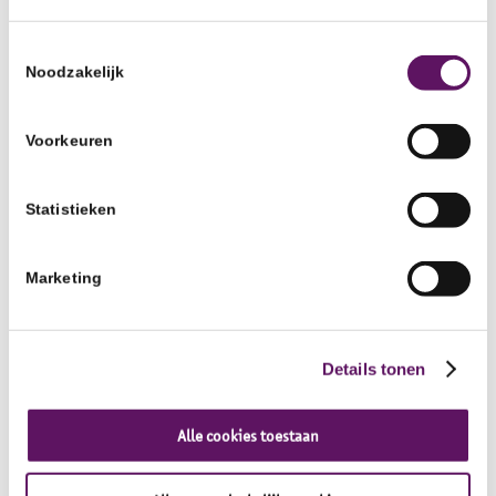
logistieke keten van veel bedrijven. Wij
zorgen ervoor dat uw product op tijd bij uw
Toestemmingsselectie
Noodzakelijk
klant geleverd kan worden.
Voorkeuren
Meer informatie
Statistieken
Marketing
Details tonen
Catering
Alle cookies toestaan
Vanuit onze restaurants in Ermelo en
Nunspeet verzorgen wij catering in de regio,