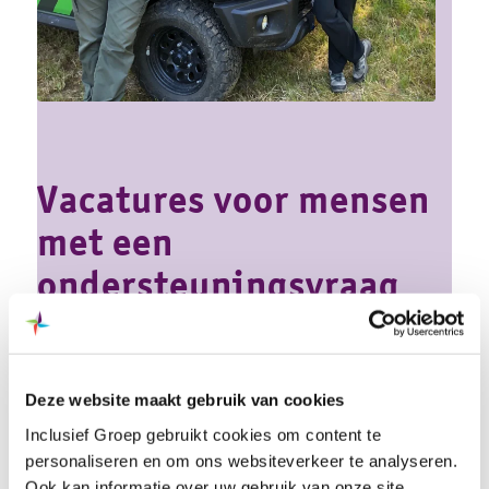
Vacatures voor mensen
met een
ondersteuningsvraag
Vacature
interieurverzorg(st)er
Deze website maakt gebruik van cookies
Inclusief Groep gebruikt cookies om content te
personaliseren en om ons websiteverkeer te analyseren.
Harderwijk en Ermelo
Ook kan informatie over uw gebruik van onze site