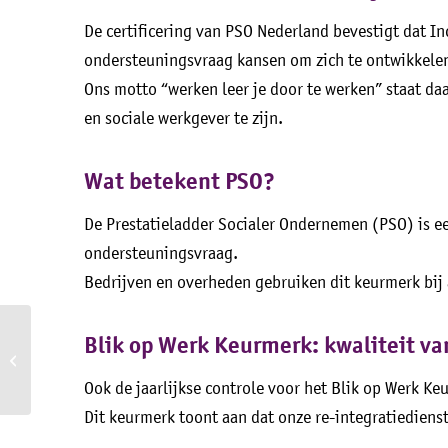
De certificering van PSO Nederland bevestigt dat I
ondersteuningsvraag kansen om zich te ontwikkelen
Ons motto “werken leer je door te werken” staat da
en sociale werkgever te zijn.
Wat betekent PSO?
De Prestatieladder Socialer Ondernemen (PSO) is ee
ondersteuningsvraag.
Bedrijven en overheden gebruiken dit keurmerk bij 
Nieuwe kans leidt tot
Blik op Werk Keurmerk: kwaliteit va
succes: jongere uit Elspeet
vindt zijn weg via
Ook de jaarlijkse controle voor het Blik op Werk Ke
‘Entree...
Dit keurmerk toont aan dat onze re-integratiedienst