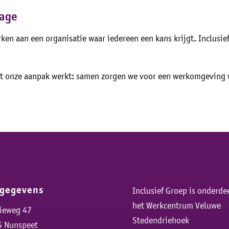
rage
ken aan een organisatie waar iedereen een kans krijgt. Inclusief 
dat onze aanpak werkt: samen zorgen we voor een werkomgeving w
sgegevens
Inclusief Groep is onderde
het Werkcentrum Veluwe
rieweg 47
Stedendriehoek
S Nunspeet