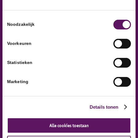
Inclusief Groep, Werkontwikkelbedrijf
Toestemmingsselectie
Noodzakelijk
Voorkeuren
Statistieken
Adresgegevens
Industrieweg 47
Marketing
8071 CS Nunspeet
Details tonen
Alle cookies toestaan
Inclusief Groep is onderdeel van het Werkcentrum