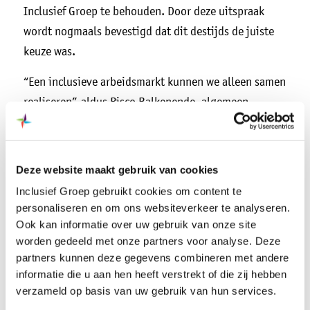
Inclusief Groep te behouden. Door deze uitspraak
wordt nogmaals bevestigd dat dit destijds de juiste
keuze was.
“Een inclusieve arbeidsmarkt kunnen we alleen samen
realiseren”, aldus Risco Balkenende, algemeen
directeur van Inclusief Groep. “Het doel is en blijft
om zoveel mogelijk mensen bij ‘reguliere’ bedrijven
een arbeidsplek te bieden. Maar dit is niet voor
Deze website maakt gebruik van cookies
iedereen haalbaar. Daarom is het zo belangrijk dat er
Inclusief Groep gebruikt cookies om content te
sociale ontwikkelbedrijven zijn, zoals Inclusief Groep,
personaliseren en om ons websiteverkeer te analyseren.
waar mensen terecht kunnen als een baan bij een
Ook kan informatie over uw gebruik van onze site
worden gedeeld met onze partners voor analyse. Deze
regulier bedrijf (nog) niet tot de mogelijkheden
partners kunnen deze gegevens combineren met andere
behoort. Waar ze de kans krijgen om
informatie die u aan hen heeft verstrekt of die zij hebben
werknemersvaardigheden en vakvaardigheden te
verzameld op basis van uw gebruik van hun services.
leren, waarna ze kunnen doorstromen naar een