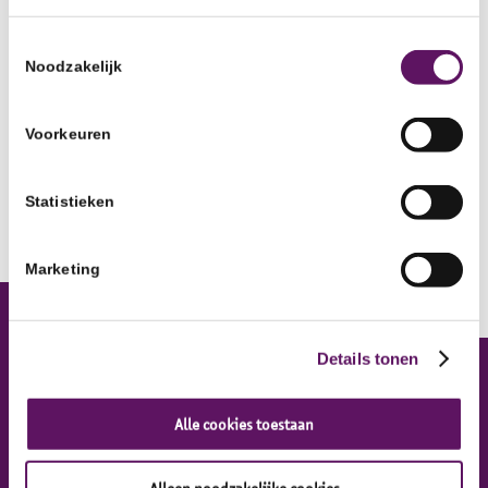
regulier bedrijf. Zo blijven ze werkfit en wordt
Toestemmingsselectie
voorkomen dat ze afhankelijk worden van een
Noodzakelijk
uitkering. Uiteindelijk is dat ons doel: zorgen dat
elke werkzoekende op de meest passende plek aan het
Voorkeuren
werk komt.”
Kijk hier
naar de uitzending van de NOS over dit item
Statistieken
Marketing
Details tonen
Inclusief Groep
Alle cookies toestaan
Inclusief Groep, Werkontwikkelbedrijf
Alleen noodzakelijke cookies