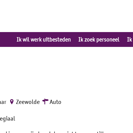
Ik wil werk uitbesteden
Ik zoek personeel
Ik
aar
Zeewolde
Auto
legiaal