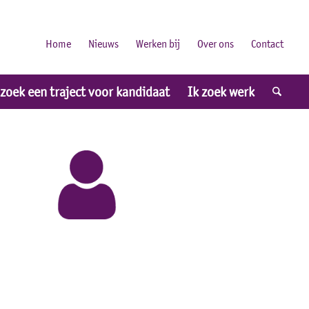
Home
Nieuws
Werken bij
Over ons
Contact
 zoek een traject voor kandidaat
Ik zoek werk