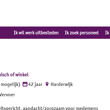
Ik wil werk uitbesteden
Ik zoek personeel
Ik
nisch of winkel
 mogelijk)
42 jaar
Harderwijk
 Vervoer
iteitsgericht, aandacht/zorgzaam voor medemens