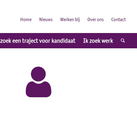
Home
Nieuws
Werken bij
Over ons
Contact
 zoek een traject voor kandidaat
Ik zoek werk