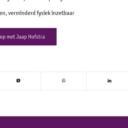
n, verminderd fysiek inzetbaar
op met Jaap Hofstra