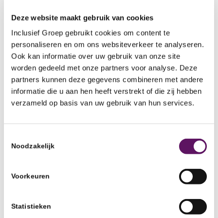
verkeersregelaars in Midden- en Noord-Nederland.
Deze website maakt gebruik van cookies
Frank Boesschoten, vestigingsleider, is belast met de
Inclusief Groep gebruikt cookies om content te
werving van deze verkeersregelaars. De eerste
personaliseren en om ons websiteverkeer te analyseren.
gesprekken zijn geweest om de mogelijkheden voor
Ook kan informatie over uw gebruik van onze site
samenwerking te onderzoeken.
worden gedeeld met onze partners voor analyse. Deze
partners kunnen deze gegevens combineren met andere
Op dit moment zijn er nog geen kandidaten die hier
informatie die u aan hen heeft verstrekt of die zij hebben
geschikt voor zijn, maar we gaan ervan uit dat deze er
verzameld op basis van uw gebruik van hun services.
in de toekomst zeker zullen zijn.
Juiste
Toestemmingsselectie
Noodzakelijk
match
Ook zijn
Voorkeuren
de
Statistieken