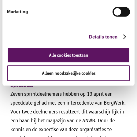
Marketing
accountmanagers in gesprek met uitzendbureaus
BergWerk, Actief Werkt! en Axxent uit onze regio. Er
is een groot tekort aan personeel. Daarentegen zijn er
Details tonen
ook nog veel werkzoekenden. Samen willen we kijken
hoe we de juiste match kunnen maken tussen de vele
Alle cookies toestaan
vacatures en de kandidaten die bij Inclusief Groep
een traject volgen en op zoek zijn naar een baan.
Alleen noodzakelijke cookies
Speeddate
Zeven sprintdeelnemers hebben op 13 april een
speeddate gehad met een intercedente van BergWerk.
Voor twee deelnemers resulteert dit waarschijnlijk in
een baan bij het magazijn van de ANWB. Door de
kennis en de expertise van deze organisaties te