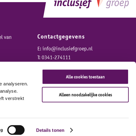
Contactgegevens
el van
E:
info@inclusiefgroep.nl
T:
0341-274111
Alle cookies toestaan
e analyseren.
Volg ons op:
 analyse.
Alleen noodzakelijke cookies
t verstrekt
ng
Details tonen