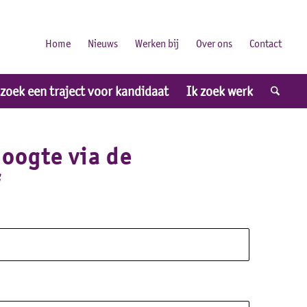
Home
Nieuws
Werken bij
Over ons
Contact
 zoek een traject voor kandidaat
Ik zoek werk
hoogte via de
f