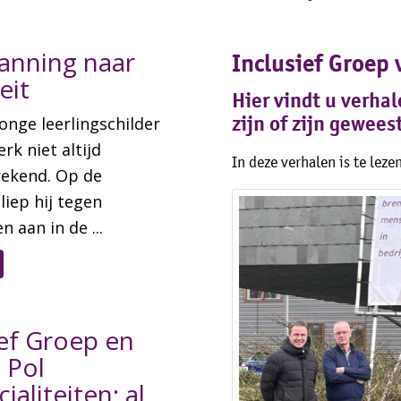
anning naar
Inclusief Groep 
eit
Hier vindt u verha
zijn of zijn gewees
onge leerlingschilder
rk niet altijd
In deze verhalen is te lez
rekend. Op de
liep hij tegen
n aan in de ...
ief Groep en
 Pol
ialiteiten: al