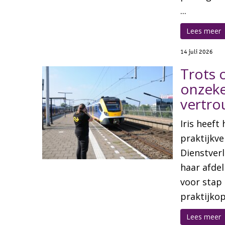
...
Lees meer
14 juli 2026
Trots o
onzeke
vertro
Iris heeft
praktijkv
Dienstver
haar afdel
voor stap 
praktijkop
Lees meer