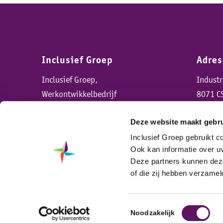
Inclusief Groep
Adre
Inclusief Groep,
Indust
Werkontwikkelbedrijf
8071 C
Deze website maakt gebru
Inclusief Groep gebruikt 
Ook kan informatie over u
Deze partners kunnen deze
of die zij hebben verzame
Toestemmingsselectie
Noodzakelijk
© Copyright - Incluief Groep |
Home
|
Gebruiksvoorwaarde