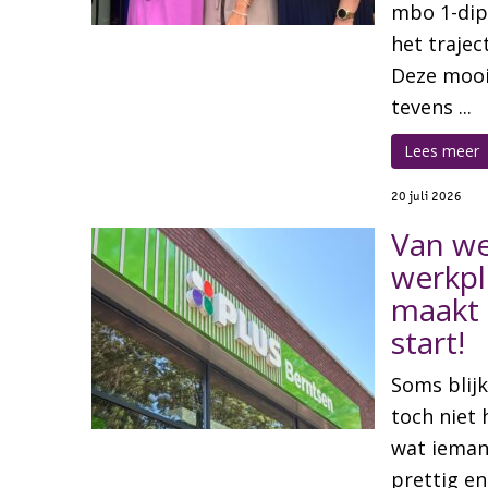
mbo 1-dip
het trajec
Deze mooi
tevens ...
Lees meer
20 juli 2026
Van we
werkpl
maakt
start!
Soms blij
toch niet 
wat ieman
prettig e