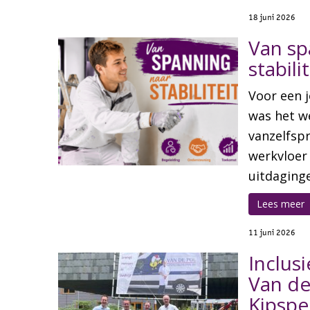
18 juni 2026
Van sp
stabilit
Voor een j
was het we
vanzelfsp
werkvloer 
uitdaginge
Lees meer
11 juni 2026
Inclus
Van de
Kipspec