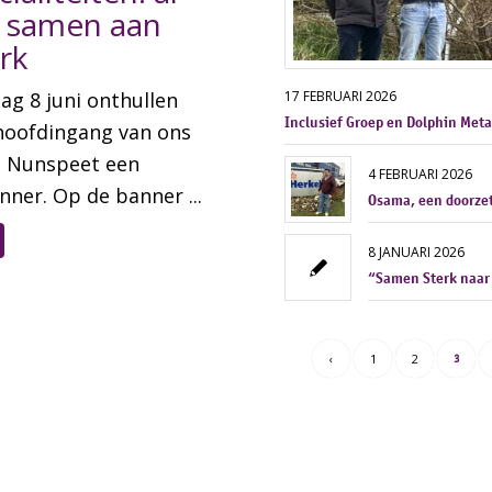
r samen aan
rk
g 8 juni onthullen
17 FEBRUARI 2026
Inclusief Groep en Dolphin Met
 hoofdingang van ons
n Nunspeet een
4 FEBRUARI 2026
ner. Op de banner ...
Osama, een doorzet
8 JANUARI 2026
“Samen Sterk naar 
‹
1
2
3