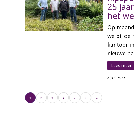
25 jaa
het we
Op maanda
we bij de
kantoor i
nieuwe ban
Lees meer
8 juni 2026
1
2
3
4
5
›
»