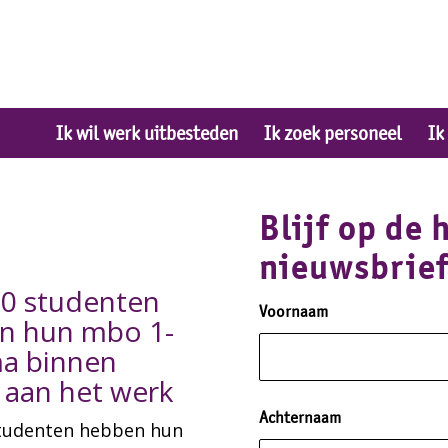
Ik wil werk uitbesteden
Ik zoek personeel
Ik
Blijf op de 
nieuwsbrie
0 studenten
Voornaam
n hun mbo 1-
a binnen
 aan het werk
Achternaam
tudenten hebben hun