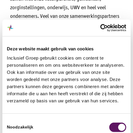
zorginstellingen, onderwijs, UWV en heel veel
ondernemers. Veel van onze samenwerkingspartners
zullen ook aanwezig zijn tijdens dit Open Huis.
En natuurlijk is er gelegenheid om elkaar te
ontmoeten en gezellig een hapje en drankje te
Deze website maakt gebruik van cookies
nuttigen. Ook voor kinderen zijn er verschillende
Inclusief Groep gebruikt cookies om content te
activiteiten.
personaliseren en om ons websiteverkeer te analyseren.
Ook kan informatie over uw gebruik van onze site
Wanneer?
worden gedeeld met onze partners voor analyse. Deze
partners kunnen deze gegevens combineren met andere
woensdag 22 juni in Ermelo, Paul Krugerweg 43B
informatie die u aan hen heeft verstrekt of die zij hebben
verzameld op basis van uw gebruik van hun services.
vrijdag 24 juni in Nunspeet, Industrieweg 47
U bent welkom tussen 14.30 uur en 19.30 uur.
Toestemmingsselectie
Aanmelden is niet nodig
Noodzakelijk