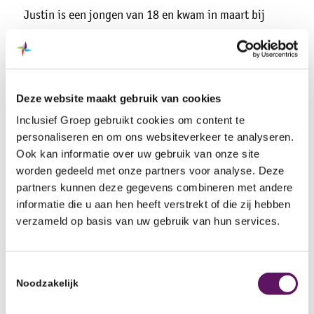
Justin is een jongen van 18 en kwam in maart bij
Care&Work. Zijn dag- en nachtritme was redelijk
verstoord, omdat hij al een langere periode thuis zat.
Op tijd komen en weer structuur aanbrengen in zijn
dagritme was lastig, maar na enkele maanden ging
Deze website maakt gebruik van cookies
dit steeds beter. Hij werkt nu 4 hele dagen in het
Inclusief Groep gebruikt cookies om content te
magazijn van Inclusief Groep en hij straalt! Hij voelt
personaliseren en om ons websiteverkeer te analyseren.
Ook kan informatie over uw gebruik van onze site
zich als een vis in het water! Zijn collega’s in het
worden gedeeld met onze partners voor analyse. Deze
magazijn zijn erg blij met hem. Op dit moment wordt
partners kunnen deze gegevens combineren met andere
gekeken of hij een opleiding kan gaan volgen om zijn
informatie die u aan hen heeft verstrekt of die zij hebben
heftruckcertificaat te behalen.
verzameld op basis van uw gebruik van hun services.
Horecabloed
Johanna is een vrouw van 37 jaar en woont sinds
Toestemmingsselectie
Noodzakelijk
april in Nunspeet. In mei kwam ze terecht bij
Care&Work, maar ze wist al snel dat ze wilde gaan