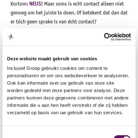
Kortom:
NEUS!
Maar soms is echt contact alleen niet
genoeg om het juiste te doen. Of betekent dat dan dat
er tóch geen sprake is van écht contact?
Het belang van een eerlijke cao
Ondanks de betrokkenheid van velen lukt het nog
Deze website maakt gebruik van cookies
steeds niet om een passende cao af te spreken voor de
Inclusief Groep gebruikt cookies om content te
mensen waar wij ons als ambassadeurs hard voor
personaliseren en om ons websiteverkeer te analyseren.
maken. Het Rijk en gemeenten (verenigd in de VNG)
Ook kan informatie over uw gebruik van onze site
slagen er niet in om de cao ‘Aan de Slag’ op orde te
worden gedeeld met onze partners voor analyse. Deze
partners kunnen deze gegevens combineren met andere
krijgen.
informatie die u aan hen heeft verstrekt of die zij hebben
En dat terwijl andere groepen, zoals ambtenaren en
verzameld op basis van uw gebruik van hun services.
medewerkers van Inclusief Groep, wél een forse
loonsverhoging krijgen. Dat voelt oneerlijk. Het is
Toestemmingsselectie
lastig uit te leggen aan collega’s die onder de cao