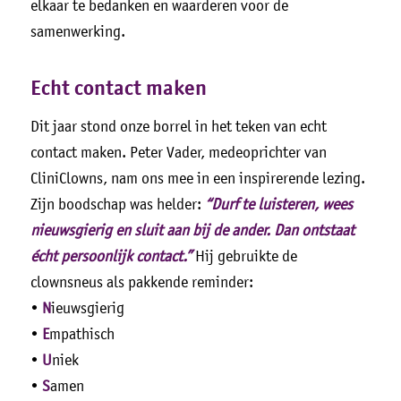
elkaar te bedanken en waarderen voor de
samenwerking.
Echt contact maken
Dit jaar stond onze borrel in het teken van echt
contact maken. Peter Vader, medeoprichter van
CliniClowns, nam ons mee in een inspirerende lezing.
Zijn boodschap was helder:
“Durf te luisteren, wees
nieuwsgierig en sluit aan bij de ander. Dan ontstaat
écht persoonlijk contact.”
Hij gebruikte de
clownsneus als pakkende reminder:
•
N
ieuwsgierig
•
E
mpathisch
•
U
niek
•
S
amen