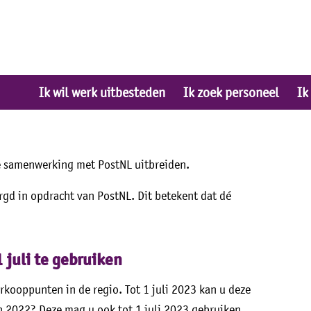
Ik wil werk uitbesteden
Ik zoek personeel
Ik
 de samenwerking met PostNL uitbreiden.
gd in opdracht van PostNL. Dit betekent dat dé
juli te gebruiken
rkooppunten in de regio. Tot 1 juli 2023 kan u deze
 2022? Deze mag u ook tot 1 juli 2023 gebruiken.