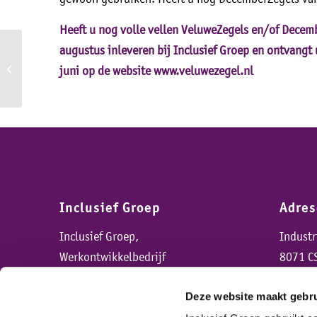
Heeft u nog volle vellen VeluweZegels en/of Decemb
augustus inleveren bij Inclusief Groep en ontvangt 
Jongeren op bezoek bij
juni op de website
www.veluwezegel.nl
Inclusief Groep
Inclusief Groep
Adre
Inclusief Groep,
Indust
Werkontwikkelbedrijf
8071 C
Deze website maakt gebru