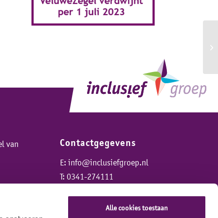
Contactgegevens
el van
E:
info@inclusiefgroep.nl
T:
0341-274111
Alle cookies toestaan